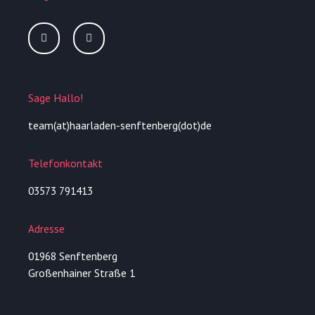
I
F
n
a
s
c
t
e
a
b
g
o
r
o
Sage Hallo!
a
k
m
-
f
team(at)haarladen-senftenberg(dot)de
Telefonkontakt
03573 791413
Adresse
01968 Senftenberg
Großenhainer Straße 1