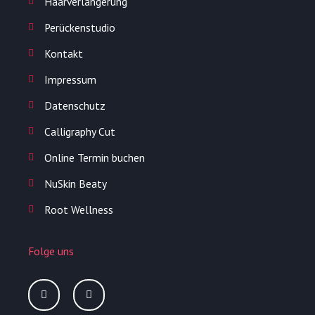
Haarverlängerung
Perückenstudio
Kontakt
Impressum
Datenschutz
Calligraphy Cut
Online Termin buchen
NuSkin Beaty
Root Wellness
Folge uns
I
F
n
a
s
c