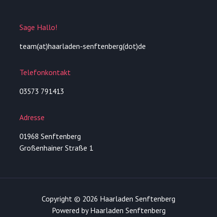
t
e
a
b
g
o
r
o
Sage Hallo!
a
k
m
-
f
team(at)haarladen-senftenberg(dot)de
Telefonkontakt
03573 791413
Adresse
01968 Senftenberg
Großenhainer Straße 1
Copyright © 2026 Haarladen Senftenberg
Powered by Haarladen Senftenberg