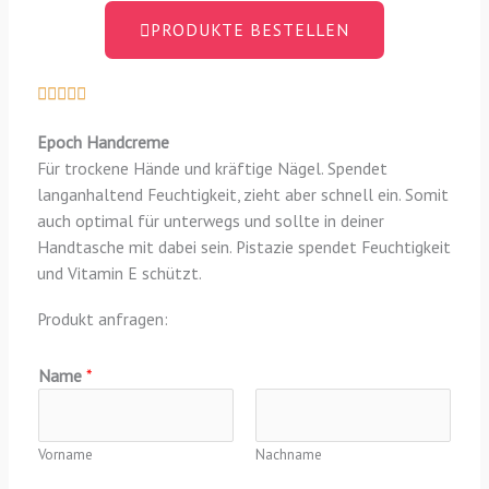
PRODUKTE BESTELLEN
B





e
Epoch Handcreme
w
Für trockene Hände und kräftige Nägel. Spendet
e
langanhaltend Feuchtigkeit, zieht aber schnell ein. Somit
r
auch optimal für unterwegs und sollte in deiner
t
Handtasche mit dabei sein. Pistazie spendet Feuchtigkeit
e
und Vitamin E schützt.
t
m
Produkt anfragen:
i
t
Name
*
5
v
o
Vorname
Nachname
n
5