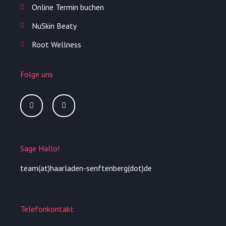
Online Termin buchen
NuSkin Beaty
Root Wellness
Folge uns
I
F
n
a
s
c
t
e
a
b
g
o
r
o
Sage Hallo!
a
k
m
-
f
team(at)haarladen-senftenberg(dot)de
Telefonkontakt